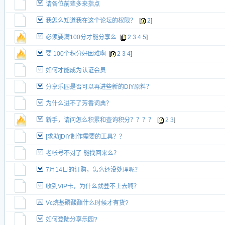
请各位前辈多来指点
我怎么知道我在这个论坛的权限？
[
2
]
必须要满100分才能分享么
[
2
3
4
5
]
要 100个积分好困难啊
[
2
3
4
]
如何才能成为认证会员
分享乐园是否可以再进些新的DIY原料？
为什么进不了芳香词典？
新手，请问怎么积累和查询积分？？？？
[
2
3
]
[求助]DIY制作需要的工具？？
老帐号不对了 能找回来么？
7月14日的订购，怎么还没处理呢？
收到VIP卡，为什么就登不上去啊？
Vc烷基磷酸酯什么时候才有货?
如何登陆分享乐园?