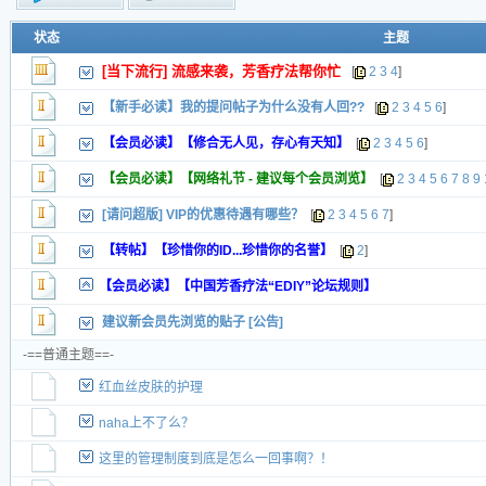
新的主题
状态
主题
投票帖
[当下流行] 流感来袭，芳香疗法帮你忙
[
2
3
4
]
交易帖
新小字报
【新手必读】我的提问帖子为什么没有人回??
[
2
3
4
5
6
]
【会员必读】【修合无人见，存心有天知】
[
2
3
4
5
6
]
【会员必读】【网络礼节 - 建议每个会员浏览】
[
2
3
4
5
6
7
8
9
[请问超版] VIP的优惠待遇有哪些？
[
2
3
4
5
6
7
]
【转帖】【珍惜你的ID...珍惜你的名誉】
[
2
]
【会员必读】【中国芳香疗法“EDIY”论坛规则】
建议新会员先浏览的贴子 [公告]
-==普通主题==-
红血丝皮肤的护理
naha上不了么？
这里的管理制度到底是怎么一回事啊？！