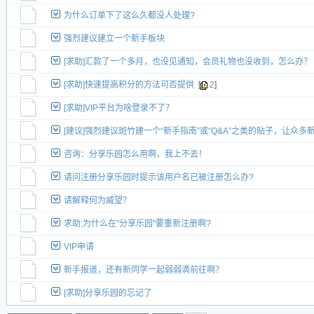
为什么订单下了这么久都没人处理?
强烈建议建立一个新手板块
[求助]汇款了一个多月，也没见通知，会员礼物也没收到，怎么办？
[求助]快速提高积分的方法可否提供
[
2
]
[求助]VIP平台为啥登录不了？
[建议]强烈建议斑竹建一个“新手指南”或“Q&A”之类的贴子，让众
咨询：分享乐园怎么用啊，我上不去！
请问注册分享乐园时提示该用户名已被注册怎么办?
请解释何为威望？
求助:为什么在"分享乐园"要重新注册啊?
VIP申请
新手报道，还有新同学一起弱弱滴前往啊？
[求助]分享乐园的忘记了