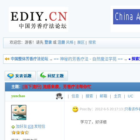
欢迎您：游客！请先
登录
或
注册
风格
|
展区
|
搜索
== 神秘的芳香疗法 - 自然魔法学苑 ==
中国整体芳香疗法论坛
→
→
●
探索
[当下流行] 流感来袭，芳香疗法帮你忙
主题：
新的主题
投票帖
yunchao
|
信息
|
搜索
|
邮箱
|
主页
|
UC
交易帖
小字报
Post By：2012-6-5 20:17:13 [
只看该作
学习了，好详细
加好友
发短信