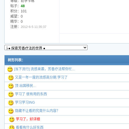
等级：初学乍练
帖子：
48
积分：101
威望：0
精华：0
注册：
2012-6-5 11:35:37
树形列表：
[当下流行] 流感来袭，芳香疗法帮你忙...
又是一年一度的流感高分期.学习了
顶 出国移民...
学习了 很有用的东西
学习学习ING
隐藏不让看的究竟什么内容？
学习了，好详细
看看有什么好东西