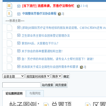
投票帖
[当下流行] 流感来袭，芳香疗法帮你忙
[
2
3
4
]
交易帖
新小字报
中国整体芳香疗法协会章程
[
2
]
-==普通主题==-
[求助]对国际芳疗证书有经验的朋友来说说哦，CIBTAC和IFA还有 
卫生部业务主管社会团体登记管理办法
拿到IFA后，大家都在干什么？
关于协会的各种重要通知和主题！
急！芳疗师的年龄及限制，请专业人士帮忙回答下！谢谢！
民政部关于成立全国性社会团所需条件和要求
[
2
]
与我同在
论坛图例说明
帖子图例：
总置顶
区